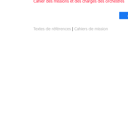
Cahier des missions et des charges des orchestres
Textes de références
|
Cahiers de mission