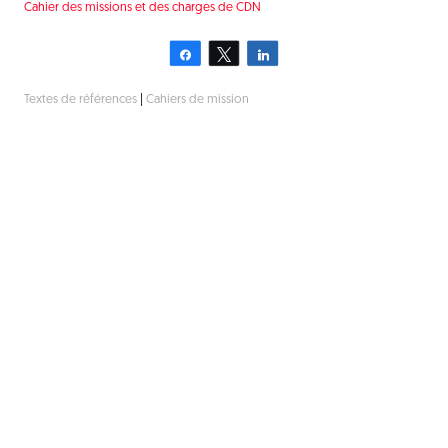
Cahier des missions et des charges de CDN
Partagez
Tweetez
Partagez
Textes de références
|
Cahiers de mission