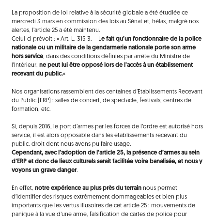
La proposition de loi relative à la sécurité globale a été étudiée ce
mercredi 3 mars en commission des lois au Sénat et, hélas, malgré nos
alertes, l’article 25 a été maintenu.
Celui-ci prévoit : « Art. L. 315-3. – L
e fait qu’un fonctionnaire de la police
nationale ou un militaire de la gendarmerie nationale porte son arme
hors service
, dans des conditions définies par arrêté du Ministre de
l’Intérieur,
ne peut lui être opposé lors de l’accès à un établissement
recevant du public.
«
Nos organisations rassemblent des centaines d’Etablissements Recevant
du Public (ERP) : salles de concert, de spectacle, festivals, centres de
formation, etc.
Si, depuis 2016, le port d’armes par les forces de l’ordre est autorisé hors
service, il est alors opposable dans les établissements recevant du
public, droit dont nous avons pu faire usage.
Cependant, avec l’adoption de l’article 25, la présence d’armes au sein
d’ERP et donc de lieux culturels serait facilitée voire banalisée, et nous y
voyons un grave danger
.
En effet,
notre expérience au plus près du terrain
nous permet
d’identifier des risques extrêmement dommageables et bien plus
importants que les vertus illusoires de cet article 25 : mouvements de
panique à la vue d’une arme, falsification de cartes de police pour