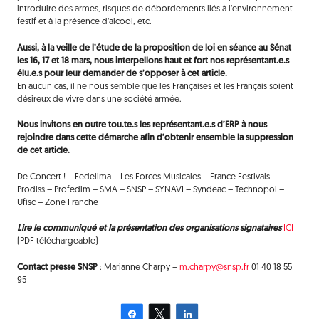
introduire des armes, risques de débordements liés à l’environnement
festif et à la présence d’alcool, etc.
Aussi, à la veille de l’étude de la proposition de loi en séance au Sénat
les 16, 17 et 18 mars, nous interpellons haut et fort nos représentant.e.s
élu.e.s pour leur demander de s’opposer à cet article.
En aucun cas, il ne nous semble que les Françaises et les Français soient
désireux de vivre dans une société armée.
Nous invitons en outre tou.te.s les représentant.e.s d’ERP à nous
rejoindre dans cette démarche afin d’obtenir ensemble la suppression
de cet article.
De Concert ! – Fedelima – Les Forces Musicales – France Festivals –
Prodiss – Profedim – SMA – SNSP – SYNAVI – Syndeac – Technopol –
Ufisc – Zone Franche
Lire le communiqué et la présentation des organisations signataires
I
CI
(PDF téléchargeable)
Contact presse SNSP
: Marianne Charpy –
m.charpy@snsp.fr
01 40 18 55
95
Partagez
Tweetez
Partagez