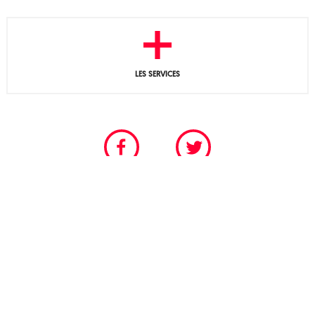
LES SERVICES
CHAMBRE PROFESSIONNELLE DU SPECTACLE VIVANT
POUR LES SCÈNES PERMANENTES ET FESTIVALIÈRES