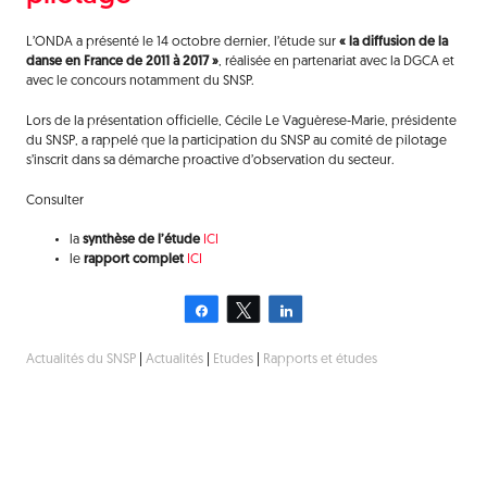
L’ONDA a présenté le 14 octobre dernier, l’étude sur
« la diffusion de la
danse en France de 2011 à 2017 »
, réalisée en partenariat avec la DGCA et
avec le concours notamment du SNSP.
Lors de la présentation officielle, Cécile Le Vaguèrese-Marie, présidente
du SNSP, a rappelé que la participation du SNSP au comité de pilotage
s’inscrit dans sa démarche proactive d’observation du secteur.
Consulter
la
synthèse de l’étude
ICI
le
rapport complet
ICI
Partagez
Tweetez
Partagez
Actualités du SNSP
|
Actualités
|
Etudes
|
Rapports et études