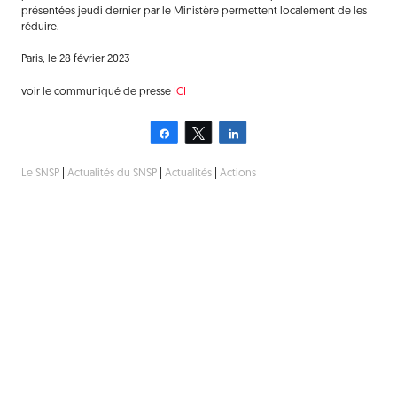
présentées jeudi dernier par le Ministère permettent localement de les
réduire.
Paris, le 28 février 2023
voir le communiqué de presse
ICI
Partagez
Tweetez
Partagez
Le SNSP
|
Actualités du SNSP
|
Actualités
|
Actions