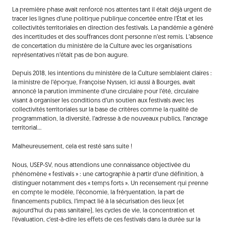
La première phase avait renforcé nos attentes tant il était déjà urgent de
tracer les lignes d’une politique publique concertée entre l’État et les
collectivités territoriales en direction des festivals. La pandémie a généré
des incertitudes et des souffrances dont personne n’est remis. L’absence
de concertation du ministère de la Culture avec les organisations
représentatives n’était pas de bon augure.
Depuis 2018, les intentions du ministère de la Culture semblaient claires :
la ministre de l’époque, Françoise Nyssen, ici aussi à Bourges, avait
annoncé la parution imminente d’une circulaire pour l’été, circulaire
visant à organiser les conditions d’un soutien aux festivals avec les
collectivités territoriales sur la base de critères comme la qualité de
programmation, la diversité, l’adresse à de nouveaux publics, l’ancrage
territorial…
Malheureusement, cela est resté sans suite !
Nous, USEP-SV, nous attendions une connaissance objectivée du
phénomène « festivals » : une cartographie à partir d’une définition, à
distinguer notamment des « temps forts ». Un recensement qui prenne
en compte le modèle, l’économie, la fréquentation, la part de
financements publics, l’impact lié à la sécurisation des lieux (et
aujourd’hui du pass sanitaire), les cycles de vie, la concentration et
l’évaluation, c’est-à-dire les effets de ces festivals dans la durée sur la