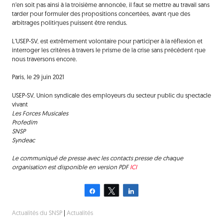
n’en soit pas ainsi à la troisième annoncée, il faut se mettre au travail sans
tarder pour formuler des propositions concertées, avant que des
arbitrages politiques puissent être rendus.
L’USEP-SV, est extrêmement volontaire pour participer à la réflexion et
interroger les critères à travers le prisme de la crise sans précédent que
nous traversons encore.
Paris, le 29 juin 2021
USEP-SV, Union syndicale des employeurs du secteur public du spectacle
vivant
Les Forces Musicales
Profedim
SNSP
Syndeac
Le communiqué de presse avec les contacts presse de chaque
organisation est disponible en version PDF
ICI
Partagez
Tweetez
Partagez
Actualités du SNSP
|
Actualités