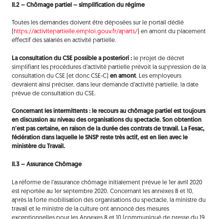
II.2 –
Chômage partiel – simplification du régime
Toutes les demandes doivent être déposées sur le portail dédié
(
https://activitepartielle.emploi.gouv.fr/aparts/
) en amont du placement
effectif des salariés en activité partielle.
La consultation du CSE possible a posteriori :
le projet de décret
simplifiant les procédures d’activité partielle prévoit la suppression de la
consultation du CSE (et donc CSE-C)
en amont
. Les employeurs
devraient ainsi préciser, dans leur demande d’activité partielle, la date
prévue de consultation du CSE.
Concernant les intermittents : le recours au chômage partiel est toujours
en discussion au niveau des organisations du spectacle. Son obtention
n’est pas certaine, en raison de la durée des contrats de travail. La Fesac,
fédération dans laquelle le SNSP reste très actif, est en lien avec le
ministère du Travail.
II.3 –
Assurance Chômage
La réforme de l’assurance chômage initialement prévue le 1er avril 2020
est reportée au 1er septembre 2020. Concernant les annexes 8 et 10,
après la forte mobilisation des organisations du spectacle, la ministre du
travail et le ministre de la culture ont annoncé des mesures
exceptionnelles pour les Annexes 8 et 10 (communiqué de presse du 19