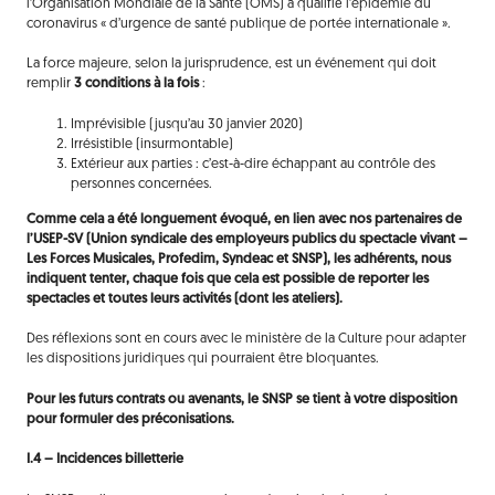
l’Organisation Mondiale de la Santé (OMS) a qualifié́ l’épidémie du
coronavirus « d’urgence de santé publique de portée internationale ».
La force majeure, selon la jurisprudence, est un événement qui doit
remplir
3 conditions
à la fois
:
Imprévisible (jusqu’au 30 janvier 2020)
Irrésistible (insurmontable)
Extérieur aux parties : c’est-à-dire échappant au contrôle des
personnes concernées.
Comme cela a été longuement évoqué, en lien avec nos partenaires de
l’USEP-SV (Union syndicale des employeurs publics du spectacle vivant –
Les Forces Musicales, Profedim, Syndeac et SNSP), les adhérents, nous
indiquent tenter, chaque fois que cela est possible de reporter les
spectacles et toutes leurs activités (dont les ateliers).
Des réflexions sont en cours avec le ministère de la Culture pour adapter
les dispositions juridiques qui pourraient être bloquantes.
Pour les futurs contrats ou avenants, le SNSP se tient à votre disposition
pour formuler des préconisations.
I.4 – Incidences billetterie