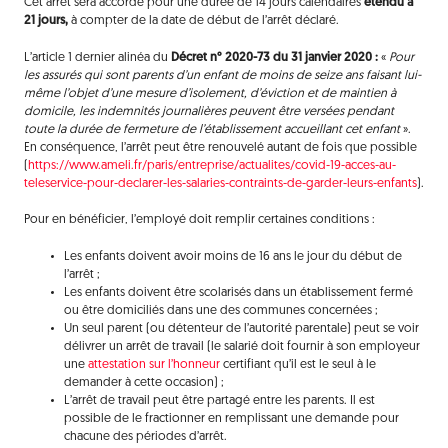
Cet arrêt sera accordé pour une durée de 14 jours calendaires
étendu à
21 jours,
à compter de la date de début de l’arrêt déclaré.
L’article 1 dernier alinéa du
Décret n° 2020-73 du 31 janvier 2020 :
«
Pour
les assurés qui sont parents d’un enfant de moins de seize ans faisant lui-
même l’objet d’une mesure d’isolement, d’éviction et de maintien à
domicile, les indemnités journalières peuvent être versées pendant
toute la durée de fermeture de l’établissement accueillant cet enfant
».
En conséquence, l’arrêt peut être renouvelé autant de fois que possible
(
https://www.ameli.fr/paris/entreprise/actualites/covid-19-acces-au-
teleservice-pour-declarer-les-salaries-contraints-de-garder-leurs-enfants
).
Pour en bénéficier, l’employé doit remplir certaines conditions :
Les enfants doivent avoir moins de 16 ans le jour du début de
l’arrêt ;
Les enfants doivent être scolarisés dans un établissement fermé
ou être domiciliés dans une des communes concernées ;
Un seul parent (ou détenteur de l’autorité parentale) peut se voir
délivrer un arrêt de travail (le salarié doit fournir à son employeur
une
attestation sur l’honneur
certifiant qu’il est le seul à le
demander à cette occasion) ;
L’arrêt de travail peut être partagé entre les parents. Il est
possible de le fractionner en remplissant une demande pour
chacune des périodes d’arrêt.