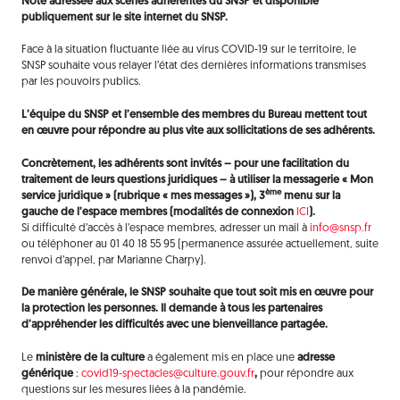
Note adressée aux scènes adhérentes du SNSP et disponible
publiquement sur le site internet du SNSP.
Face à la situation fluctuante liée au virus COVID-19 sur le territoire, le
SNSP souhaite vous relayer l’état des dernières informations transmises
par les pouvoirs publics.
L’équipe du SNSP et l’ensemble des membres du Bureau mettent tout
en œuvre pour répondre au plus vite aux sollicitations de ses adhérents.
Concrètement, les adhérents sont invités – pour une facilitation du
traitement de leurs questions juridiques – à utiliser la messagerie « Mon
ème
service juridique » (rubrique « mes messages »), 3
menu sur la
gauche de l’espace membres (modalités de connexion
ICI
).
Si difficulté d’accès à l’espace membres, adresser un mail à
info@snsp.fr
ou téléphoner au 01 40 18 55 95 (permanence assurée actuellement, suite
renvoi d’appel, par Marianne Charpy).
De manière générale, le SNSP souhaite que tout soit mis en œuvre pour
la protection les personnes. Il demande à tous les partenaires
d’appréhender les difficultés avec une bienveillance partagée.
Le
ministère de la culture
a également mis en place une
adresse
générique
:
covid19-spectacles@culture.gouv.fr
,
pour répondre aux
questions sur les mesures liées à la pandémie.