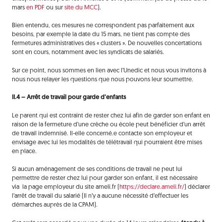
mars
en PDF
ou sur
site du MCC
).
Bien entendu, ces mesures ne correspondent pas parfaitement aux
besoins, par exemple la date du 15 mars, ne tient pas compte des
fermetures administratives des « clusters ». De nouvelles concertations
sont en cours, notamment avec les syndicats de salariés.
Sur ce point, nous sommes en lien avec l’Unedic et nous vous invitons à
nous nous relayer les questions que nous pouvons leur soumettre.
II.4 – Arrêt de travail pour garde d’enfants
Le parent qui est contraint de rester chez lui afin de garder son enfant en
raison de la fermeture d’une crèche ou école peut bénéficier d’un arrêt
de travail indemnisé. Il-elle concerné.e contacte son employeur et
envisage avec lui les modalités de télétravail qui pourraient être mises
en place.
Si aucun aménagement de ses conditions de travail ne peut lui
permettre de rester chez lui pour garder son enfant, il est nécessaire
via la page employeur du site ameli.fr (
https://declare.ameli.fr/
) déclarer
l’arrêt de travail du salarié (Il n’y a aucune nécessité d’effectuer les
démarches auprès de la CPAM).