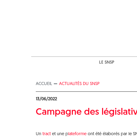
Skip
to
content
LE SNSP
ACCUEIL
ACTUALITÉS DU SNSP
13/06/2022
Campagne des législati
Un
tract
et une p
lateforme
ont été élaborés par le SN