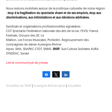
Nous restons mobilisés autour de la politique culturelle de notre région
:
stop à la fragilisation du spectacle vivant et de ses emplois, stop aux
discriminations, aux intimidations et aux décisions arbitraires.
Syndicats et organisations professionnelles signataires :
CGT Spectacle Fédération nationale des arts de la rue, FEVIS, France
Festivals, Groupe des 20, Le
Maillon, Les Forces Musicales, Profedim, Regroupement des
compagnies de danse Auvergne-Rhône-
Alpes, SMA, SNAPAC-CFDT, SNMS,
SNSP
, Sud Culture Solidaire AURA,
SYNDEAC, Synavi
Lire le communiqué de presse
Partagez
Tweetez
Partagez
Actualités du SNSP
|
Auvergne Rhône-Alpes
|
Actualités