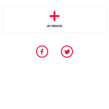
LES SERVICES
CHAMBRE PROFESSIONNELLE DU SPECTACLE VIVANT
POUR LES SCÈNES PERMANENTES ET FESTIVALIÈRES