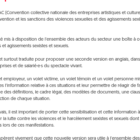
 (Convention collective nationale des entreprises artistiques et culture
ention et les sanctions des violences sexuelles et des agissements sexi
été mis à disposition de l’ensemble des acteurs du secteur une boîte à ou
 et agissements sexistes et sexuels.
 et surtout traduite pour proposer une seconde version en anglais, dans
prises et de salarié·e·s du spectacle vivant.
let employeur, un volet victime, un volet témoin et un volet personne m
s l’information relative à ces situations et leur permettre de réagir de 
ue des définitions, le cadre légal, des modèles de documents, une clau
ction de chaque situation.
s, il est important de porter cette sensibilisation et cette information à
la lutte contre les violences et le harcèlement sexistes et sexuels dont
s lors de ces manifestations.
èrent vivement que cette nouvelle version sera utile à l’ensemble des