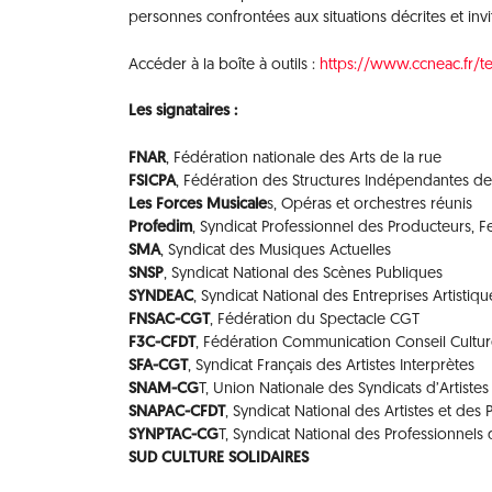
personnes confrontées aux situations décrites et invi
Accéder à la boîte à outils :
https://www.ccneac.fr/t
Les signataires :
FNAR
, Fédération nationale des Arts de la rue
FSICPA
, Fédération des Structures Indépendantes de 
Les Forces Musicale
s, Opéras et orchestres réunis
Profedim
, Syndicat Professionnel des Producteurs, 
SMA
, Syndicat des Musiques Actuelles
SNSP
, Syndicat National des Scènes Publiques
SYNDEAC
, Syndicat National des Entreprises Artistiqu
FNSAC-CGT
, Fédération du Spectacle CGT
F3C-CFDT
, Fédération Communication Conseil Cultu
SFA-CGT
, Syndicat Français des Artistes Interprètes
SNAM-CG
T, Union Nationale des Syndicats d’Artiste
SNAPAC-CFDT
, Syndicat National des Artistes et des 
SYNPTAC-CG
T, Syndicat National des Professionnels 
SUD CULTURE SOLIDAIRES