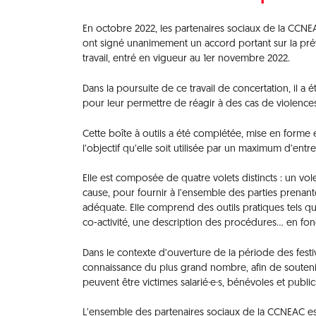
En octobre 2022, les partenaires sociaux de la CCNEAC
ont signé unanimement un accord portant sur la prév
travail, entré en vigueur au 1er novembre 2022.
Dans la poursuite de ce travail de concertation, il a 
pour leur permettre de réagir à des cas de violences
Cette boîte à outils a été complétée, mise en forme
l’objectif qu’elle soit utilisée par un maximum d’entre
Elle est composée de quatre volets distincts : un vo
cause, pour fournir à l’ensemble des parties prenante
adéquate. Elle comprend des outils pratiques tels q
co-activité, une description des procédures… en fon
Dans le contexte d’ouverture de la période des festival
connaissance du plus grand nombre, afin de soutenir 
peuvent être victimes salarié·e·s, bénévoles et public
L’ensemble des partenaires sociaux de la CCNEAC esp