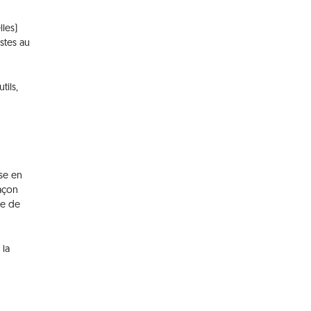
lles)
stes au
tils,
ise en
façon
se de
 la