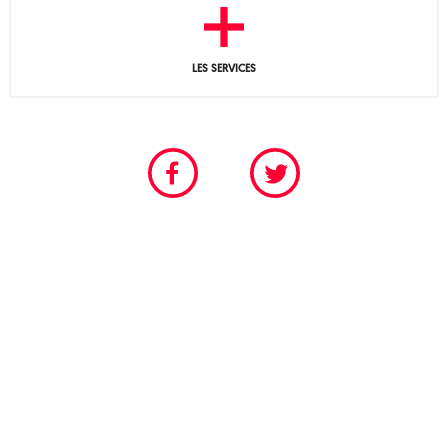
LES SERVICES
CHAMBRE PROFESSIONNELLE DU SPECTACLE VIVANT
POUR LES SCÈNES PERMANENTES ET FESTIVALIÈRES
Tél. 01 40 18 55 95