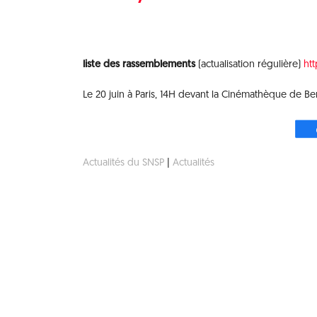
liste des rassemblements
(actualisation régulière)
htt
Le 20 juin à Paris, 14H devant la Cinémathèque de Berc
Actualités du SNSP
|
Actualités