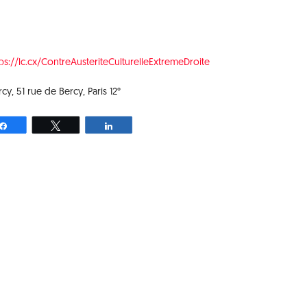
ps://lc.cx/ContreAusteriteCulturelleExtremeDroite
y, 51 rue de Bercy, Paris 12°
Partagez
Tweetez
Partagez