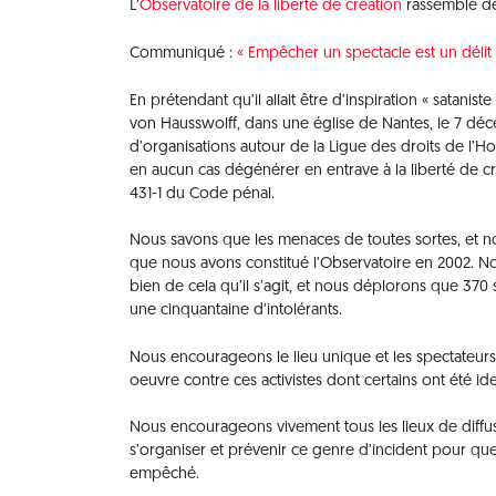
L’
Observatoire de la liberté de création
rassemble de
Communiqué :
« Empêcher un spectacle est un délit 
En prétendant qu’il allait être d’inspiration « satani
von Hausswolff, dans une église de Nantes, le 7 déce
d’organisations autour de la Ligue des droits de l’H
en aucun cas dégénérer en entrave à la liberté de cr
431-1 du Code pénal.
Nous savons que les menaces de toutes sortes, et no
que nous avons constitué l’Observatoire en 2002. N
bien de cela qu’il s’agit, et nous déplorons que 370
une cinquantaine d’intolérants.
Nous encourageons le lieu unique et les spectateurs 
oeuvre contre ces activistes dont certains ont été id
Nous encourageons vivement tous les lieux de diffus
s’organiser et prévenir ce genre d’incident pour que 
empêché.