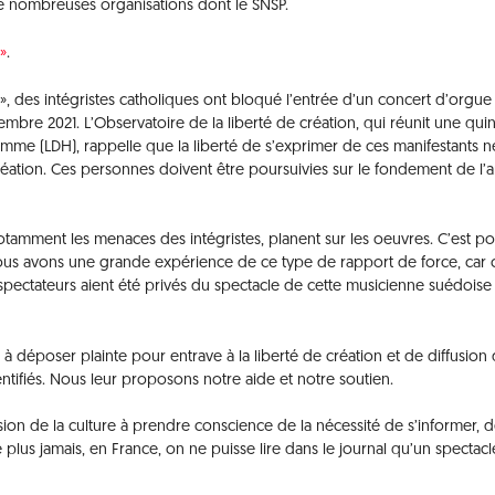
 nombreuses organisations dont le SNSP.
»
.
ste », des intégristes catholiques ont bloqué l’entrée d’un concert d’orgu
mbre 2021. L’Observatoire de la liberté de création, qui réunit une qui
omme (LDH), rappelle que la liberté de s’exprimer de ces manifestants n
éation. Ces personnes doivent être poursuivies sur le fondement de l’ar
tamment les menaces des intégristes, planent sur les oeuvres. C’est po
ous avons une grande expérience de ce type de rapport de force, car c
 spectateurs aient été privés du spectacle de cette musicienne suédoise
à déposer plainte pour entrave à la liberté de création et de diffusion
entifiés. Nous leur proposons notre aide et notre soutien.
ion de la culture à prendre conscience de la nécessité de s’informer, 
plus jamais, en France, on ne puisse lire dans le journal qu’un spectacl