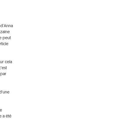
e d’Anna
nzaine
e peut
ticle
ur cela
’est
 par
 d’une
de
e a été