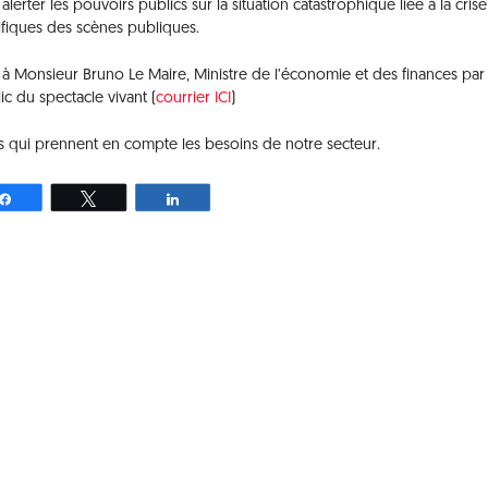
lerter les pouvoirs publics sur la situation catastrophique liée à la crise
fiques des scènes publiques.
à Monsieur Bruno Le Maire, Ministre de l’économie et des finances par 
c du spectacle vivant (
courrier ICI
)
s qui prennent en compte les besoins de notre secteur.
Partagez
Tweetez
Partagez