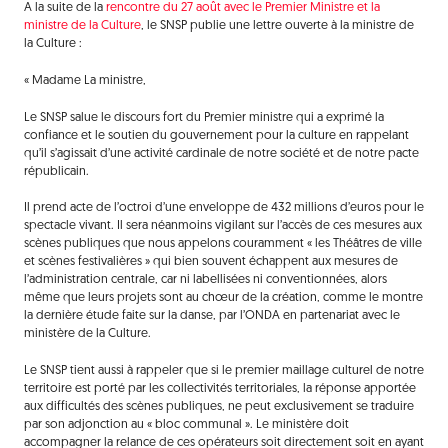
A la suite de la
rencontre du 27 août avec le Premier Ministre et la
ministre de la Culture
, le SNSP publie une lettre ouverte à la ministre de
la Culture :
« Madame La ministre,
Le SNSP salue le discours fort du Premier ministre qui a exprimé la
confiance et le soutien du gouvernement pour la culture en rappelant
qu’il s’agissait d’une activité cardinale de notre société et de notre pacte
républicain.
Il prend acte de l’octroi d’une enveloppe de 432 millions d’euros pour le
spectacle vivant. Il sera néanmoins vigilant sur l’accès de ces mesures aux
scènes publiques que nous appelons couramment « les Théâtres de ville
et scènes festivalières » qui bien souvent échappent aux mesures de
l’administration centrale, car ni labellisées ni conventionnées, alors
même que leurs projets sont au chœur de la création, comme le montre
la dernière étude faite sur la danse, par l’ONDA en partenariat avec le
ministère de la Culture.
Le SNSP tient aussi à rappeler que si le premier maillage culturel de notre
territoire est porté par les collectivités territoriales, la réponse apportée
aux difficultés des scènes publiques, ne peut exclusivement se traduire
par son adjonction au « bloc communal ». Le ministère doit
accompagner la relance de ces opérateurs soit directement soit en ayant