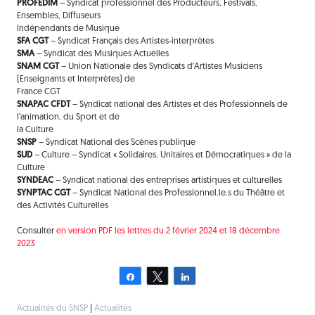
PROFEDIM
– Syndicat professionnel des Producteurs, Festivals,
Ensembles, Diffuseurs
Indépendants de Musique
SFA CGT
– Syndicat Français des Artistes-interprètes
SMA
– Syndicat des Musiques Actuelles
SNAM CGT
– Union Nationale des Syndicats d’Artistes Musiciens
(Enseignants et Interprètes) de
France CGT
SNAPAC CFDT
– Syndicat national des Artistes et des Professionnels de
l’animation, du Sport et de
la Culture
SNSP
– Syndicat National des Scènes publique
SUD
– Culture – Syndicat « Solidaires, Unitaires et Démocratiques » de la
Culture
SYNDEAC
– Syndicat national des entreprises artistiques et culturelles
SYNPTAC CGT
– Syndicat National des Professionnel.le.s du Théâtre et
des Activités Culturelles
Consulter
en version PDF les lettres du 2 février 2024 et 18 décembre
2023
Partagez
Tweetez
Partagez
Actualités du SNSP
|
Actualités