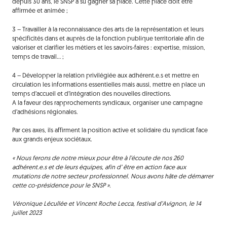
depuis 30 ans, le SNSP a su gagner sa place. Cette place doit être
affirmée et animée ;
3 – Travailler à la reconnaissance des arts de la représentation et leurs
spécificités dans et auprès de la fonction publique territoriale afin de
valoriser et clarifier les métiers et les savoirs-faires : expertise, mission,
temps de travail… ;
4 – Développer la relation privilégiée aux adhérent.e.s et mettre en
circulation les informations essentielles mais aussi, mettre en place un
temps d’accueil et d’intégration des nouvelles directions.
A la faveur des rapprochements syndicaux, organiser une campagne
d’adhésions régionales.
Par ces axes, ils affirment la position active et solidaire du syndicat face
aux grands enjeux sociétaux.
« Nous ferons de notre mieux pour être à l’écoute de nos 260
adhérent.e.s et de leurs équipes, afin d’ être en action face aux
mutations de notre secteur professionnel. Nous avons hâte de démarrer
cette co-présidence pour le SNSP ».
Véronique Lécullée et Vincent Roche Lecca, festival d’Avignon, le 14
juillet 2023