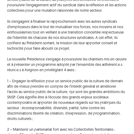
service public de la culture au plus près des territoires. Ils entendent
poursuivre l’engagement actif du syndicat dans la réflexion et les actions
collectives pour une mutation raisonnée de notre secteur.
Ils s’engagent à finaliser le rapprochement avec les autres syndicats
d’employeurs dans le but de mutualiser nos forces, nos moyens et nos
enthousiasmes tout en veillant à une transition concertée respectueuse
de l’identité de chacune de nos structures syndicales. A cet effet, ils
confient au Président-sortant, la mission de leur apporter conseil et
technicité pour faire aboutir ce projet.
La nouvelle Présidence s’engage à poursuivre les chantiers mis en œuvre
et à présenter un programme adopté par l’ensemble des adhérent.e.s
réuni.e.s à Avignon en privilégiant 4 axes :
1 – Engager la réflexion pour un service public de la culture de demain
afin de mieux prendre en compte de l’intérêt général et améliorer
l’accès au service public de la culture, qui sont les grandes ambitions du
SNSP. Cela signifie être à l’écoute des grands enjeux sociétaux
contemporains et apporter de nouveaux regards sur les pratiques du
secteur : écoresponsabilité, diversité, parité, lutte contre les
discriminations liberté de création, d’expression, de programmation,
droits culturels ;
2 – Maintenir un partenariat fort avec les Collectivités Territoriales :