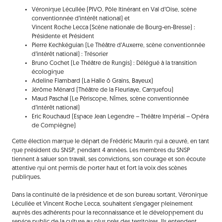
Véronique Lécullée (PIVO, Pôle Itinérant en Val d’Oise, scène
conventionnée d’intérêt national) et
Vincent Roche Lecca (Scène nationale de Bourg-en-Bresse) :
Présidente et Président
Pierre Kechkéguian (Le Théâtre d’Auxerre, scène conventionnée
d’intérêt national) : Trésorier
Bruno Cochet (Le Théâtre de Rungis) : Délégué à la transition
écologique
Adeline Flambard (La Halle ô Grains, Bayeux)
Jérôme Ménard (Théâtre de la Fleuriaye, Carquefou)
Maud Paschal (Le Périscope, Nîmes, scène conventionnée
d’intérêt national)
Eric Rouchaud (Espace Jean Legendre – Théâtre Impérial – Opéra
de Compiègne)
Cette élection marque le départ de Frédéric Maurin qui a œuvré, en tant
que président du SNSP, pendant 4 années. Les membres du SNSP
tiennent à saluer son travail, ses convictions, son courage et son écoute
attentive qui ont permis de porter haut et fort la voix des scènes
publiques.
Dans la continuité de la présidence et de son bureau sortant, Véronique
Lécullée et Vincent Roche Lecca, souhaitent s’engager pleinement
auprès des adhérents pour la reconnaissance et le développement du