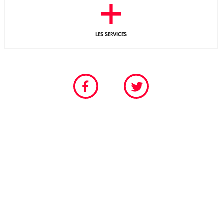
LES SERVICES
CHAMBRE PROFESSIONNELLE DU SPECTACLE VIVANT
POUR LES SCÈNES PERMANENTES ET FESTIVALIÈRES
Tél. 01 40 18 55 95