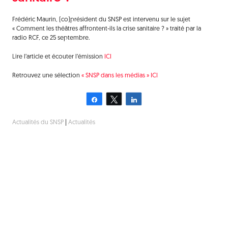
Frédéric Maurin, (co)président du SNSP est intervenu sur le sujet
« Comment les théâtres affrontent-ils la crise sanitaire ? » traité par la
radio RCF, ce 25 septembre.
Lire l’article et écouter l’émission
ICI
Retrouvez une sélection
« SNSP dans les médias » ICI
Partagez
Tweetez
Partagez
Actualités du SNSP
|
Actualités