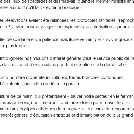
e des lieux de spectacles et des festivals, quand le Premier ministre a
cles au motif qu’il faut « éviter le brassage ».
les réservations avaient été relancées, les protocoles sanitaires irréproc
re le 7 janvier, pour envisager une hypothétique autorisation…. pour plus
té, de solidarité et de patience mais ils ne veulent pas survivre grâce à
x plus fragiles.
nt d’ignorer nos missions d’intérêt général, c’est le service public de l’a
ertés de création et d’expressions pourtant essentielles à la démocratie.
s grand nombre d’opérateurs culturels, toutes branches confondues,
 à obtenir l’annulation du décret à paraitre.
ure de ce matin, qui prétendaient « sauver notre secteur en le fermant
ous associerons, nous mettrons toute notre force pour rouvrir le plus
ettre aux équipes artistiques de retrouver les plateaux, de rencontrer 
’intérêt général d’éducation artistique et d’émancipation du plus grand