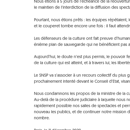
Nous étions à 5 jours de l’échéance de la réouvertur
le maintien de l’interdiction de la diffusion des specta
Pourtant, nous étions prêts : les équipes répétaient, 
et le couperet tombe encore une fois : il faut attend
Les défenseurs de la culture ont fait preuve d’humani
énième plan de sauvegarde qui ne bénéficient pas au
Aujourd’hui, le doute n’est plus permis, le pouvoir fei
de la culture qui est atteint, et à travers lui, les lib
Le SNSP va s’associer à un recours collectif du plu
prochainement intenté devant le Conseil d’Etat, visant
Nous condamnons les propos de la ministre de la cult
Au-delà de la procédure judiciaire à laquelle nous n
rapidement possible nos salles de spectacles et perm
nouveau les publics, et de continuer notre mission d
nombre.