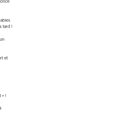
nnonce
hables
 tard !
 un
rt et
 » !
à