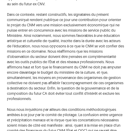
au sein du futur ex CNV.
Dans ce contexte, restant constructifs, les signataires du présent
communiqué rendent publique ce jour une contribution pour orienter
le projet du CNM vers une mission exclusivement économique qui ne
puisse entrer en concurrence avec les missions de service public du
Ministère. Ainsi notamment, nous sommes favorables à une éducation
artistique et culturelle de qualité, inscrite dans la durée avec les acteurs
de l’éducation, nous nous opposons à ce que le CNM se voit confier des
missions en ce domaine. Nous réaffirmons que les missions
d’observation du secteur doivent être pensées en complémentarité
avec les outils publics de l’État et des réseaux professionnels. Nous
affirmons haut et fort que le financement du CNM ne doit pas amputer
encore davantage le budget du ministère de la culture, et que,
simultanément, les moyens en provenance des organismes de gestion
collective ne doivent pas affaiblir l’accompagnement de ces organismes
à destination du secteur. Enfin, la question de la gouvernance et de la
composition du futur CA doit éviter tout conflit d’intérêt et exclure les
professionnels.
Nous nous inquiétons par ailleurs des conditions méthodologiques
arrêtées à ce jour par le comité de pilotage. La confusion entre urgence
et précipitation menace et le risque que les concertations nécessaires
soient mises de côté est manifeste : ainsi, quant à la mise en place d’un
comité des financeurs du futur CNM (État et OGC) qui ne saurait être