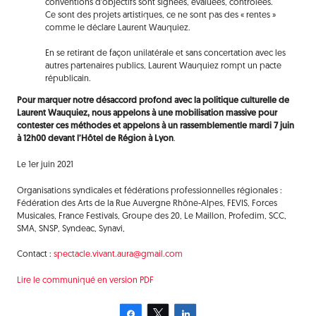
conventions d’objectifs sont signées, évaluées, contrôlées.
Ce sont des projets artistiques, ce ne sont pas des « rentes »
comme le déclare Laurent Wauquiez.
En se retirant de façon unilatérale et sans concertation avec les
autres partenaires publics, Laurent Wauquiez rompt un pacte
républicain.
Pour marquer notre désaccord profond avec la politique culturelle de
Laurent Wauquiez, nous appelons à une mobilisation massive pour
contester ces méthodes et appelons à un rassemblementle mardi 7 juin
à 12h00 devant l’Hôtel de Région à Lyon
.
Le 1er juin 2021
Organisations syndicales et fédérations professionnelles régionales :
Fédération des Arts de la Rue Auvergne Rhône-Alpes, FEVIS, Forces
Musicales, France Festivals, Groupe des 20, Le Maillon, Profedim, SCC,
SMA, SNSP, Syndeac, Synavi,
Contact :
spectacle.vivant.aura@gmail.com
Lire le communiqué en version PDF
Partagez
Tweetez
Partagez