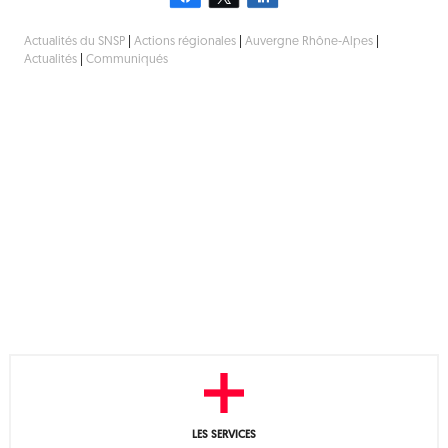
Actualités du SNSP
|
Actions régionales
|
Auvergne Rhône-Alpes
|
Actualités
|
Communiqués
LES SERVICES