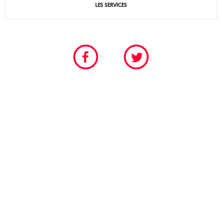
LES SERVICES
CHAMBRE PROFESSIONNELLE DU SPECTACLE VIVANT
POUR LES SCÈNES PERMANENTES ET FESTIVALIÈRES
Tél. 01 40 18 55 95
© 2026
SNSP : Syndicat national des Scènes Publiques
-
Politique de confidentialité
- Identité
visuelle :
Atelier Bastien Morin
- Realisation :
C'est Lundi
/
Umazuma