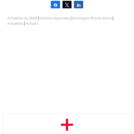
Partagez
Tweetez
Partagez
Actualités du SNSP
|
Actions régionales
|
Auvergne Rhône-Alpes
|
Actualités
|
Actions