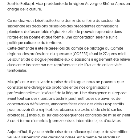
Sophie Rotkopf, vice-présidente de la région Auvergne-Rhône-Alpes en
charge de la culture.
Ce rendez-vous faisait suite à une demande unitaire du secteur, de
suspendre les décisions prises lors des précédentes commissions
plénières de l’assemblée régionale, afin de pouvoir reprendre dans
l’ordre et en bonne et due forme, une concertation sereine sur la
politique culturelle du territoire.
Cette demande a été réitérée lors du comité de pilotage du Comité
régional des professions du spectacle (COREPS) réuni le 27 après-midi.
Le souhait de dialogue préalable aux discussions a également été relayé
dans cette instance par des représentants de l’Etat et de collectivités
territoriales.
Malgré cette tentative de reprise de dialogue, nous ne pouvons que
constater une divergence profonde entre nos organisations
professionnelles et l’exécutif de la Région. Une divergence qui repose
avant tout sur des questions techniques (méthodes de travail et de
concertation défaillantes, annonces faites dans des délais trop tardifs
pour pouvoir être applicables, absence de cadre et de clarté sur les
arbitrages…) mais aussi sur des conséquences concrètes de mise en péril
à court terme d’emplois (permanents et intermittents) et d’activités.
Aujourd’hui, il y a une réelle crise de confiance qui risque de s’amplifier.
Seule la suspension des décisions prises, est à même de rétablir un