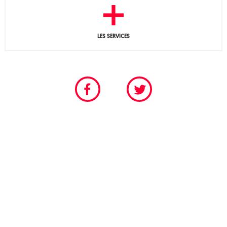
LES SERVICES
CHAMBRE PROFESSIONNELLE DU SPECTACLE VIVANT
POUR LES SCÈNES PERMANENTES ET FESTIVALIÈRES
Tél. 01 40 18 55 95