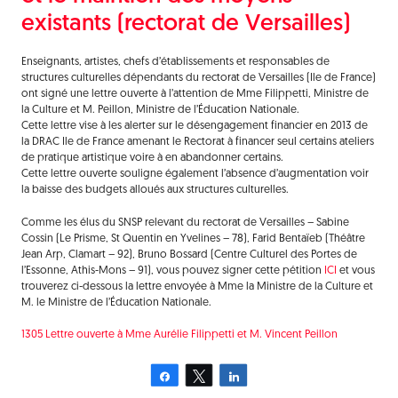
existants (rectorat de Versailles)
Enseignants, artistes, chefs d’établissements et responsables de
structures culturelles dépendants du rectorat de Versailles (Ile de France)
ont signé une lettre ouverte à l’attention de Mme Filippetti, Ministre de
la Culture et M. Peillon, Ministre de l’Éducation Nationale.
Cette lettre vise à les alerter sur le désengagement financier en 2013 de
la DRAC Ile de France amenant le Rectorat à financer seul certains ateliers
de pratique artistique voire à en abandonner certains.
Cette lettre ouverte souligne également l’absence d’augmentation voir
la baisse des budgets alloués aux structures culturelles.
Comme les élus du SNSP relevant du rectorat de Versailles – Sabine
Cossin (Le Prisme, St Quentin en Yvelines – 78), Farid Bentaïeb (Théâtre
Jean Arp, Clamart – 92), Bruno Bossard (Centre Culturel des Portes de
l’Essonne, Athis-Mons – 91), vous pouvez signer cette pétition
ICI
et vous
trouverez ci-dessous la lettre envoyée à Mme la Ministre de la Culture et
M. le Ministre de l’Éducation Nationale.
1305 Lettre ouverte à Mme Aurélie Filippetti et M. Vincent Peillon
Partagez
Tweetez
Partagez