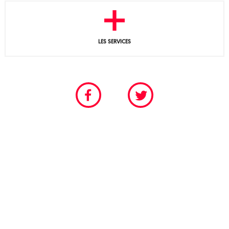
LES SERVICES
CHAMBRE PROFESSIONNELLE DU SPECTACLE VIVANT
POUR LES SCÈNES PERMANENTES ET FESTIVALIÈRES
Tél. 01 40 18 55 95