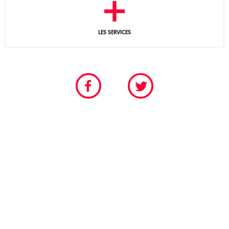
LES SERVICES
CHAMBRE PROFESSIONNELLE DU SPECTACLE VIVANT
POUR LES SCÈNES PERMANENTES ET FESTIVALIÈRES
Tél. 01 40 18 55 95