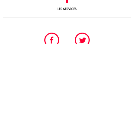
LES SERVICES
CHAMBRE PROFESSIONNELLE DU SPECTACLE VIVANT
POUR LES SCÈNES PERMANENTES ET FESTIVALIÈRES
Tél. 01 40 18 55 95
© 2026
SNSP : Syndicat national des Scènes Publiques
-
Politique de confidentialité
- Identité