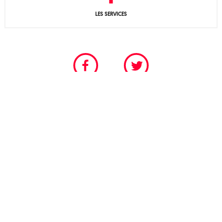
LES SERVICES
CHAMBRE PROFESSIONNELLE DU SPECTACLE VIVANT
POUR LES SCÈNES PERMANENTES ET FESTIVALIÈRES
Tél. 01 40 18 55 95
© 2026
SNSP : Syndicat national des Scènes Publiques
-
Politique de confidentialité
- Identité