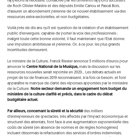
rappelons la nécessité, consacrée par les différents rapports successifs
de Roch Olivier-Maistre et des députés Emilie Cariou et Pascal Bois,
d’assurer un abondement pérenne de ce nouvel établissement
via
des
ressources extra-sectorielles, et non budgétaires.
Voilà près de dix ans qu’il est question de la création d’un établissement
public d’envergure, capable de porter la voix des professionnels :
malgré toute cette bonne volonté, il faut maintenant que l’Etat donne
une impulsion ambitieuse et pérenne. Or, à ce jour, les plus grands
incertitudes demeurent.
Le ministre de la Culture, Franck Riester annonce 5 millions d’euros pour
amorcer le
Centre National de la Musique,
mais la discussion sur les
ressources nouvelles serait reportée en 2020… Les débats actuels en
projet de loi de finances 2019 reconnaissent, à la fois ce besoin, et font
apparaître le manque de clarté des réponses apportées par le ministère
de la Culture.
Notre secteur demande un engagement hors budget du
ministère de la culture clarifié et précis, dans le cadre du débat
budgétaire actuel.
Par ailleurs, concernant la sûreté et la sécurité
des milliers
d’entrepreneurs de spectacles, très affectés par l’impact économique et
structurel des attentats, font face à une augmentation exponentielle des
coûts de sûreté (en absence de normes et de règles homogènes)
incluant désormais la refacturation des services d’ordres indemnisés,