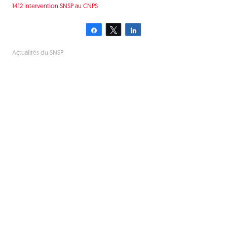
1412 Intervention SNSP au CNPS
Partagez
Tweetez
Partagez
Actualités du SNSP