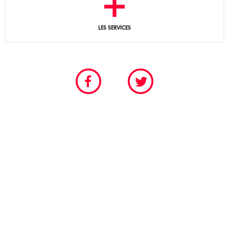
LES SERVICES
CHAMBRE PROFESSIONNELLE DU SPECTACLE VIVANT
POUR LES SCÈNES PERMANENTES ET FESTIVALIÈRES
Tél. 01 40 18 55 95