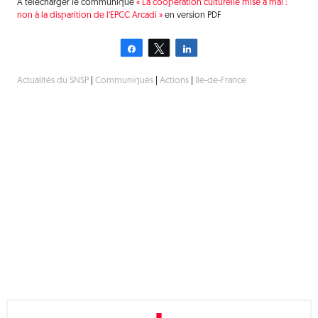
A télécharger le communiqué
« La coopération culturelle mise à mal :
non à la disparition de l’EPCC Arcadi »
en version PDF
Partagez
Tweetez
Partagez
Actualités du SNSP
|
Communiqués
|
Actions
|
Ile-de-France