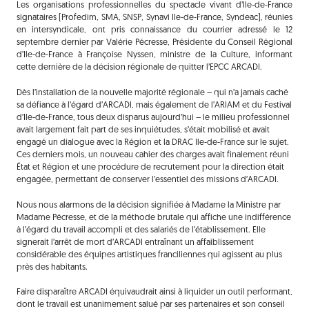
Les organisations professionnelles du spectacle vivant d’Ile-de-France
signataires [Profedim, SMA, SNSP, Synavi Ile-de-France, Syndeac], réunies
en intersyndicale, ont pris connaissance du courrier adressé le 12
septembre dernier par Valérie Pécresse, Présidente du Conseil Régional
d’Ile-de-France à Françoise Nyssen, ministre de la Culture, informant
cette dernière de la décision régionale de quitter l’EPCC ARCADI.
Dès l’installation de la nouvelle majorité régionale – qui n’a jamais caché
sa défiance à l’égard d’ARCADI, mais également de l’ARIAM et du Festival
d’Ile-de-France, tous deux disparus aujourd’hui – le milieu professionnel
avait largement fait part de ses inquiétudes, s’était mobilisé et avait
engagé un dialogue avec la Région et la DRAC Ile-de-France sur le sujet.
Ces derniers mois, un nouveau cahier des charges avait finalement réuni
État et Région et une procédure de recrutement pour la direction était
engagée, permettant de conserver l’essentiel des missions d’ARCADI.
Nous nous alarmons de la décision signifiée à Madame la Ministre par
Madame Pécresse, et de la méthode brutale qui affiche une indifférence
à l’égard du travail accompli et des salariés de l’établissement. Elle
signerait l’arrêt de mort d’ARCADI entraînant un affaiblissement
considérable des équipes artistiques franciliennes qui agissent au plus
près des habitants.
Faire disparaître ARCADI équivaudrait ainsi à liquider un outil performant,
dont le travail est unanimement salué par ses partenaires et son conseil