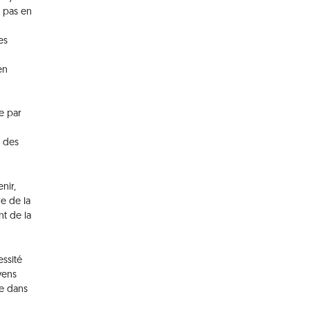
e pas en
es
en
e par
e des
nir,
re de la
t de la
essité
yens
ce dans