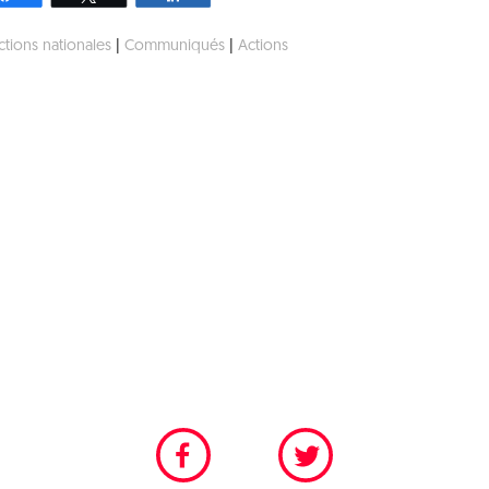
ctions nationales
|
Communiqués
|
Actions