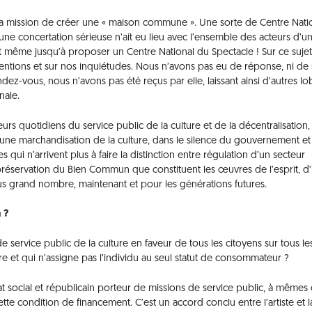
c la mission de créer une « maison commune ». Une sorte de Centre Nati
ne concertation sérieuse n’ait eu lieu avec l’ensemble des acteurs d’u
ont même jusqu’à proposer un Centre National du Spectacle ! Sur ce suje
tentions et sur nos inquiétudes. Nous n’avons pas eu de réponse, ni de 
ez-vous, nous n’avons pas été reçus par elle, laissant ainsi d’autres lo
nale.
rs quotidiens du service public de la culture et de la décentralisation,
’une marchandisation de la culture, dans le silence du gouvernement et
es qui n’arrivent plus à faire la distinction entre régulation d’un secteur
 préservation du Bien Commun que constituent les œuvres de l’esprit, d’
lus grand nombre, maintenant et pour les générations futures.
 ?
de service public de la culture en faveur de tous les citoyens sur tous le
ibre et qui n’assigne pas l’individu au seul statut de consommateur ?
t social et républicain porteur de missions de service public, à mêmes
cette condition de financement. C’est un accord conclu entre l’artiste et l