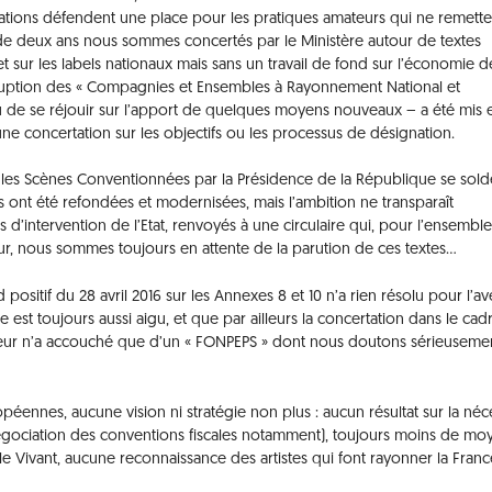
ations défendent une place pour les pratiques amateurs qui ne remett
us de deux ans nous sommes concertés par le Ministère autour de textes
et sur les labels nationaux mais sans un travail de fond sur l’économie d
rruption des « Compagnies et Ensembles à Rayonnement National et
ieu de se réjouir sur l’apport de quelques moyens nouveaux – a été mis 
ne concertation sur les objectifs ou les processus de désignation.
r les Scènes Conventionnées par la Présidence de la République se sold
 ont été refondées et modernisées, mais l’ambition ne transparaît
d’intervention de l’Etat, renvoyés à une circulaire qui, pour l’ensembl
jour, nous sommes toujours en attente de la parution de ces textes…
ositif du 28 avril 2016 sur les Annexes 8 et 10 n’a rien résolu pour l’ave
st toujours aussi aigu, et que par ailleurs la concertation dans le cad
teur n’a accouché que d’un « FONPEPS » dont nous doutons sérieusemen
opéennes, aucune vision ni stratégie non plus : aucun résultat sur la néc
renégociation des conventions fiscales notamment), toujours moins de mo
acle Vivant, aucune reconnaissance des artistes qui font rayonner la Fran