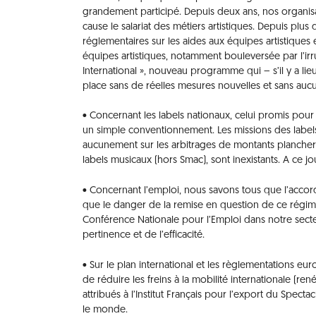
grandement participé. Depuis deux ans, nos organis
cause le salariat des métiers artistiques. Depuis pl
réglementaires sur les aides aux équipes artistiques 
équipes artistiques, notamment bouleversée par l’i
International », nouveau programme qui – s’il y a l
place sans de réelles mesures nouvelles et sans aucu
• Concernant les labels nationaux, celui promis pou
un simple conventionnement. Les missions des labels
aucunement sur les arbitrages de montants planchers 
labels musicaux (hors Smac), sont inexistants. A ce 
• Concernant l’emploi, nous savons tous que l’accord p
que le danger de la remise en question de ce régime e
Conférence Nationale pour l’Emploi dans notre sec
pertinence et de l’efficacité.
• Sur le plan international et les règlementations eur
de réduire les freins à la mobilité internationale (
attribués à l’Institut Français pour l’export du Spect
le monde.