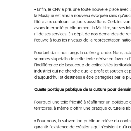
• Enfin, le CNV a pris une toute nouvelle place ave
la Musique est ainsi à nouveau évoquée sans qu’aucu
filière aux contours toujours aussi flous. Certains v
avons interpellé publiquement la Ministre, sur ses in
ni de ses services. En dépit de nos demandes de rend
l’œuvre à tous les niveaux de la représentation natio
Pourtant dans nos rangs la colère gronde. Nous, acteu
sommes stupéfaits de cette lente dérive en faveur d
l’indifférence de beaucoup de collectivités territorial
industriel qui ne cherche que le profit et soutien et
d’aujourd’hui et destinées à être partagées par le p
Quelle politique publique de la culture pour demain
Pourquoi une telle frilosité à réaffirmer un politique 
territoires, à même d’offrir une pratique culturelle l
• Pour nous, la subvention publique relève du contra
garantir l’existence de créations qui n’existent qu’à 