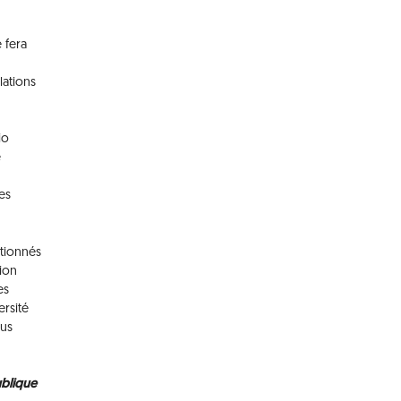
 fera
lations
io
e
es
tionnés
ion
es
ersité
ous
ublique