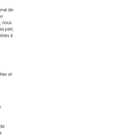
onal de
ne
t, nous
sa part,
bbies à
hier et
s
 de
a