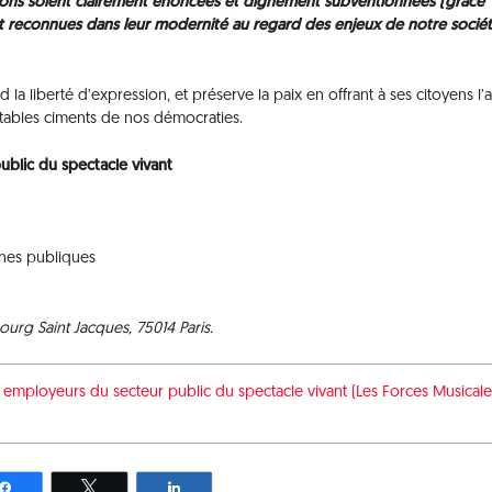
dons soient clairement énoncées et dignement subventionnées (grâce
et reconnues dans leur modernité au regard des enjeux de notre socié
 la liberté d’expression, et préserve la paix en offrant à ses citoyens l’
véritables ciments de nos démocraties.
blic du spectacle vivant
ènes publiques
urg Saint Jacques, 75014 Paris.
 employeurs du secteur public du spectacle vivant (Les Forces Musicale
Partagez
Tweetez
Partagez