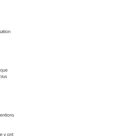
sation
 que
plus
tentions
re y ont