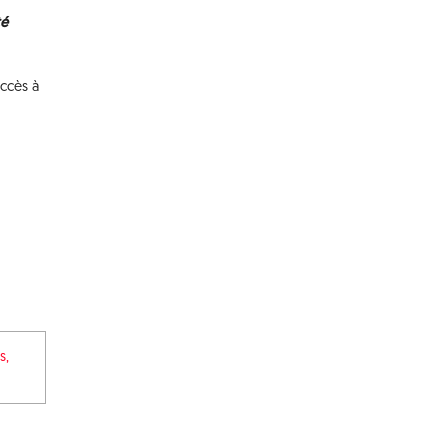
té
accès à
s,