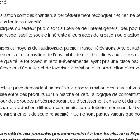
ché.
lisation sont des chantiers à perpétuellement reconquérir et rien ne se
ns toute sa diversité.
rtistiques du secteur public sont au service de l’intérêt général, des popu
une responsabilité sociale inhérente à leurs actes de création ou d’action
ns et moyens de l’audiovisuel public : France Télévisions, Arte et Rad
ssements et d’exposition de l’ensemble de nos disciplines aux heures d
 qualité, le tout-web et le tout-événementiel ayant pris une place pas
écrypter, d’éduquer et de favoriser la création et la production d’œuvr
secteur privé demandent un accès à la programmation des lieux subven
sée entre des produits sur un marché ouvert. La logique de concentrat
jour des groupes privés proposant du divertissement en salle et dans l
a chaîne production-diffusion-communication-billetterie : comment la div
un environnement de seule rentabilité ? Ce ne sont pas les valeurs que n
s relâche aux prochains gouvernements et à tous les élus de la Rép