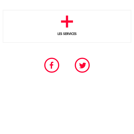
LES SERVICES
CHAMBRE PROFESSIONNELLE DU SPECTACLE VIVANT
POUR LES SCÈNES PERMANENTES ET FESTIVALIÈRES