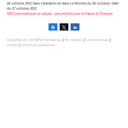
26 octobre 2012 dans Libération et dans Le Monde du 26 octobre, daté
du 27 octobre 2012.
1210 Communiqué La culture : une priorié pour la France et l’Europe
Partagez
Tweetez
Partagez
Actualités du SNSP
|
Par thématique
|
Par contenu
|
Communiqués
|
Actions
|
Actions européennes