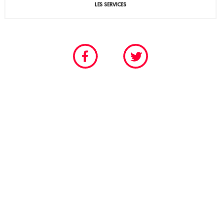
LES SERVICES
CHAMBRE PROFESSIONNELLE DU SPECTACLE VIVANT
POUR LES SCÈNES PERMANENTES ET FESTIVALIÈRES
Tél. 01 40 18 55 95
© 2026
SNSP : Syndicat national des Scènes Publiques
-
Politique de confidentialité
- Identité
visuelle :
Atelier Bastien Morin
- Realisation :
C'est Lundi
/
Umazuma